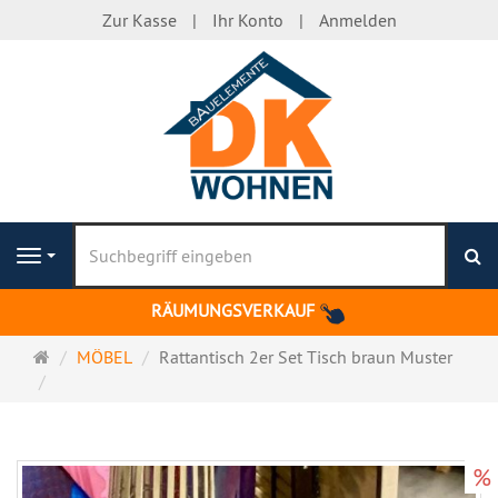
Zur Kasse
Ihr Konto
Anmelden
S
Navigation
RÄUMUNGSVERKAUF
Startseite
MÖBEL
Rattantisch 2er Set Tisch braun Muster
%